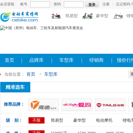
会员登陆
账号
密码
注册
|
忘记密码
简易型
豪华型
锂
首页
品牌库
车型库
经销商
报价行
首页
>
车型库
当前位置：
精准选车
推荐品牌：
级 别：
不限
简易型
豪华型
电动摩托
锂电