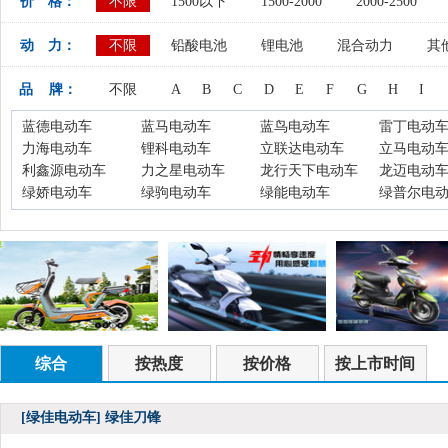
价 格：
不限
1500以下
1500-2000
2000-2500
动 力：
不限
铅酸电池
锂电池
混合动力
其
品 牌：
不限
A
B
C
D
E
F
G
H
I
蓝德电动车
蓝马电动车
蓝鸟电动车
雷丁电动
力海电动车
锂科电动车
立联达电动车
立马电动
利鑫源电动车
力之星电动车
龙行天下电动车
龙迈电动
绿娇电动车
绿驹电动车
绿能电动车
绿普尔电
综合
按热度
按价格
按上市时间
[绿佳电动车]
绿佳刀锋