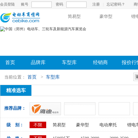
会员登陆
账号
密码
注册
|
忘记密码？
商
简易型
豪华型
锂
首页
品牌库
车型库
经销商
报价行
首页
>
车型库
当前位置：
精准选车
推荐品牌：
级 别：
不限
简易型
豪华型
电动摩托
锂电