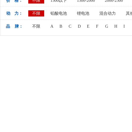
价 格：
不限
1500以下
1500-2000
2000-2500
动 力：
不限
铅酸电池
锂电池
混合动力
其
品 牌：
不限
A
B
C
D
E
F
G
H
I