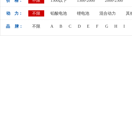
价 格：
不限
1500以下
1500-2000
2000-2500
动 力：
不限
铅酸电池
锂电池
混合动力
其
品 牌：
不限
A
B
C
D
E
F
G
H
I