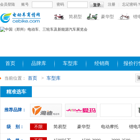
会员登陆
账号
密码
注册
|
忘记密码
简易型
豪华型
锂
首页
品牌库
车型库
经销商
报价行
首页
>
车型库
当前位置：
精准选车
推荐品牌：
级 别：
不限
简易型
豪华型
电动摩托
锂电