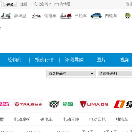
注册
|
忘记密码？
商情通
资
豪华型
锂电车
三轮车
四轮车
经销商
报价行情
评测导购
图片
视频
型
电动摩托
锂电车
电动三轮
电动四轮
独轮车