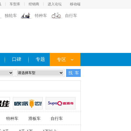
讯
车型库
经销商
进入论坛
移动端
独轮车
特种车
自行车
口碑
专题
专区
找 车
特种车
滑板车
自行车