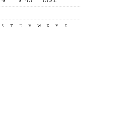
千-8千
8千-1万
1万以上
S
T
U
V
W
X
Y
Z