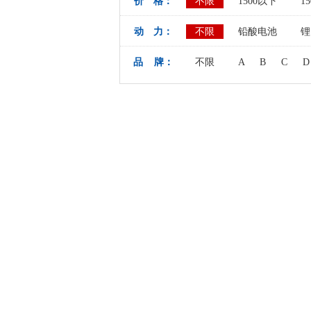
价 格：
不限
1500以下
15
动 力：
不限
铅酸电池
锂
品 牌：
不限
A
B
C
D