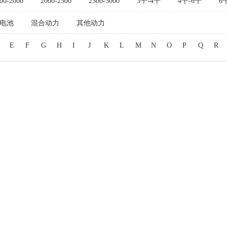
00-2000
2000-2500
2500-3000
3千-4千
4千-6千
6
电池
混合动力
其他动力
E
F
G
H
I
J
K
L
M
N
O
P
Q
R