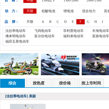
价 格：
不限
1500以下
1500-2000
2000-2500
动 力：
不限
铅酸电池
锂电池
混合动力
其
品 牌：
不限
A
B
C
D
E
F
G
H
I
法拉蒂电动车
飞鸽电动车
菲利普电动车
丰海电动
佛来明电动车
富尔欣电动车
福利来电动车
富路电动
福田五星电动车
综合
按热度
按价格
按上市时间
[法拉蒂电动车]
美丽