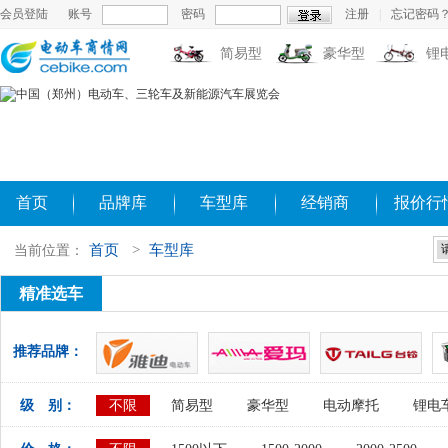
会员登陆
账号
密码
注册
|
忘记密码
简易型
豪华型
锂
首页
品牌库
车型库
经销商
报价行
首页
>
车型库
当前位置：
精准选车
推荐品牌：
级 别：
不限
简易型
豪华型
电动摩托
锂电