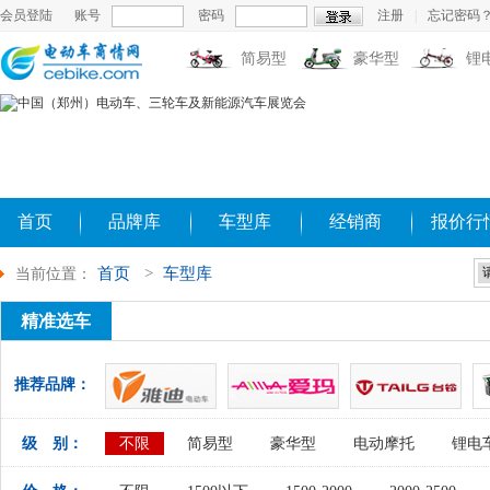
会员登陆
账号
密码
注册
|
忘记密码
简易型
豪华型
锂
首页
品牌库
车型库
经销商
报价行
首页
>
车型库
当前位置：
精准选车
推荐品牌：
级 别：
不限
简易型
豪华型
电动摩托
锂电