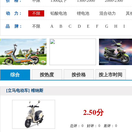
价 格：
不限
1500以下
1500-2000
2000-2500
动 力：
不限
铅酸电池
锂电池
混合动力
其
品 牌：
不限
A
B
C
D
E
F
G
H
I
综合
按热度
按价格
按上市时间
[立马电动车]
维纳斯
2.50分
总评：
0
好评：
0
差评：
0