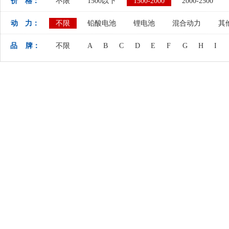
价 格：
不限
1500以下
1500-2000
2000-2500
动 力：
不限
铅酸电池
锂电池
混合动力
其
品 牌：
不限
A
B
C
D
E
F
G
H
I