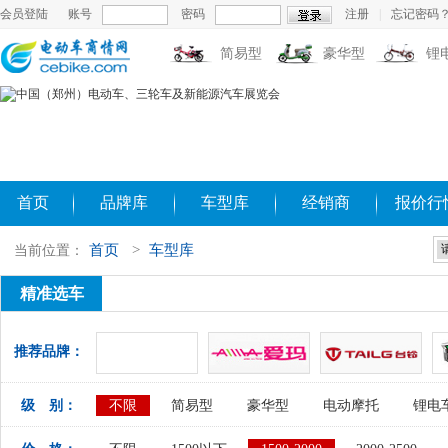
会员登陆
账号
密码
注册
|
忘记密码
简易型
豪华型
锂
首页
品牌库
车型库
经销商
报价行
首页
>
车型库
当前位置：
精准选车
推荐品牌：
级 别：
不限
简易型
豪华型
电动摩托
锂电