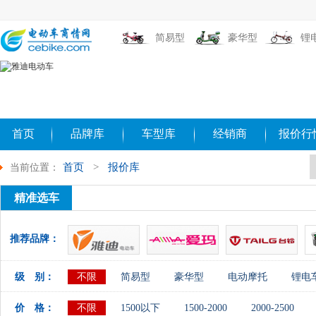
简易型
豪华型
锂
首页
品牌库
车型库
经销商
报价行
首页
>
报价库
当前位置：
精准选车
推荐品牌：
级 别：
不限
简易型
豪华型
电动摩托
锂电
价 格：
不限
1500以下
1500-2000
2000-2500