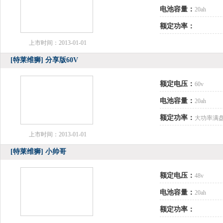
电池容量：
20ah
额定功率：
上市时间：2013-01-01
[特莱维狮]
分享版60V
额定电压：
60v
电池容量：
20ah
额定功率：
大功率满
上市时间：2013-01-01
[特莱维狮]
小帅哥
额定电压：
48v
电池容量：
20ah
额定功率：