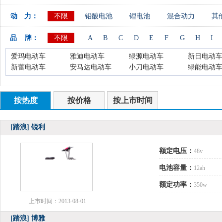
动 力：
不限
铅酸电池
锂电池
混合动力
其
品 牌：
不限
A
B
C
D
E
F
G
H
I
爱玛电动车
雅迪电动车
绿源电动车
新日电动
新蕾电动车
安马达电动车
小刀电动车
绿能电动
按热度
按价格
按上市时间
[踏浪]
锐利
额定电压：
48v
电池容量：
12ah
额定功率：
350w
上市时间：2013-08-01
[踏浪]
博雅