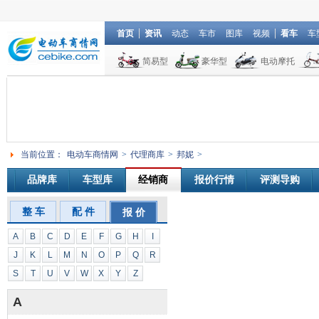
首页
资讯
动态
车市
图库
视频
看车
车
简易型
豪华型
电动摩托
当前位置：
电动车商情网
>
代理商库
>
邦妮
>
品牌库
车型库
经销商
报价行情
评测导购
整 车
配 件
报 价
A
B
C
D
E
F
G
H
I
J
K
L
M
N
O
P
Q
R
S
T
U
V
W
X
Y
Z
A